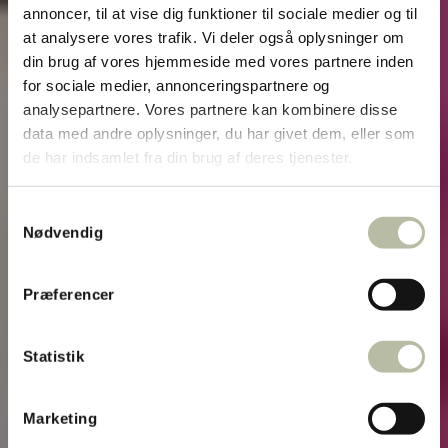
annoncer, til at vise dig funktioner til sociale medier og til
at analysere vores trafik. Vi deler også oplysninger om
din brug af vores hjemmeside med vores partnere inden
for sociale medier, annonceringspartnere og
analysepartnere. Vores partnere kan kombinere disse
data med andre oplysninger, du har givet dem, eller som
de har indsamlet fra din brug af deres tjenester.
Samtykkevalg
Nødvendig
PROFILE ELECTIVE
Præferencer
DANCE
Statistik
Marketing